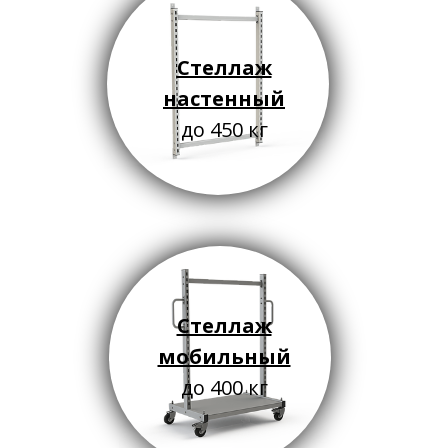
Стеллаж
настенный
до 450 кг
Стеллаж
мобильный
до 400 кг