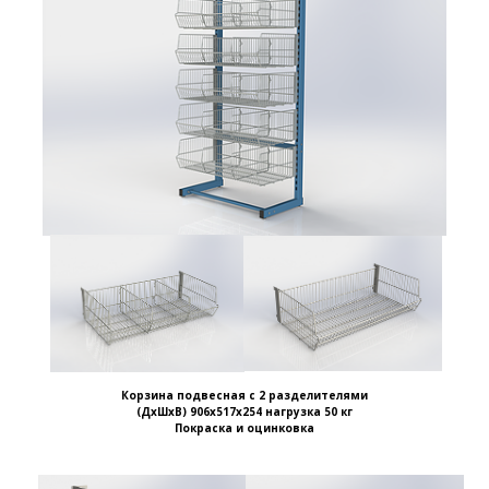
Корзина подвесная с 2 разделителями
(ДхШхВ) 906х517х254 нагрузка 50 кг
Покраска и оцинковка