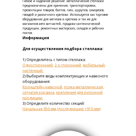
Гибкое и надежное решение: металлические стеллажи
предназначены для хранения, транспортировки,
презентации товаров, болтов, гаек, шурупов, саморезов,
гвоздей и различного крепежа. Используется как торговое
оборудование для метизов и крепежа и так же для
магазинов авто запчастей, продажи сантехнической
продукции, ремонтных мастерских, складов и рабочих
постов.
Информация
Для осуществления подбора стеллажа:
1) Определитесь с типом стеллажа:
Односторонний
,
2-х сторонний
,
мобильный
,
настенный
.
2) Выберите виды комплектующих и навесного
оборудования:
Кронштейн навесной
,
полка металлическая
,
сетчатая корзина
,
крепления для рулонной
продукции
.
3) Определите количество секций:
Начальная 950 мм (последующие +910 мм)