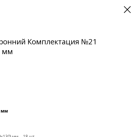
оронний Комплектация №21
) мм
) мм
х130) мм – 18 шт.