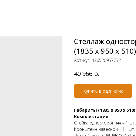
Стеллаж одност
(1835 х 950 х 510
Артикул:
426520957732
р.
40 966
Купить в один клик
Габариты (1835 х 950 х 510
Комплектация:
Стойка односторонняя – 1 шт.
Кронштейн навесной – 11 шт.
Лоток 4 литра Д*Ш*В (250х150