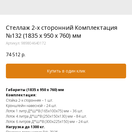
Стеллаж 2-х сторонний Комплектация
№132 (1835 х 950 х 760) мм
Артикул:
989804640172
74 512
р.
Купить в один клик
Габариты (1835 х 950 х 760) мм
Комплектация:
Стойка 2-х сторонняя – 1 шт.
Кронштейн навесной – 24 шт.
Лоток 1 литр Д*Ш*В (165х100х75) мм – 36 шт.
Лоток 4 литра Д*Ш*В (250х150х130) мм – 84 шт.
Лоток 6 литров Д*Ш*В (300х225х150) мм – 24 шт.
Нагрузка до 1300 кг.