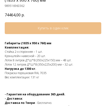
(1835 х 950 х 760) мм
989516960362
74464,00
р.
Купить в один клик
Габариты (1835 х 950 х 760) мм
Комплектация:
Стойка 2-х сторонняя – 1 шт.
Кронштейн навесной – 20 шт.
Лоток 8 литров Д*Ш*В (350х225х150) мм – 48 шт.
Лоток 12 литров Д*Ш*В (350х225х200) мм – 32 шт.
Нагрузка до 1300 кг.
Покраска порошковая RAL 7035
Вес комплектации: 131 кг
- Гарантия на оборудование 365 дней.
- Доставка:
Доставка по Твери
- Бесплатно.