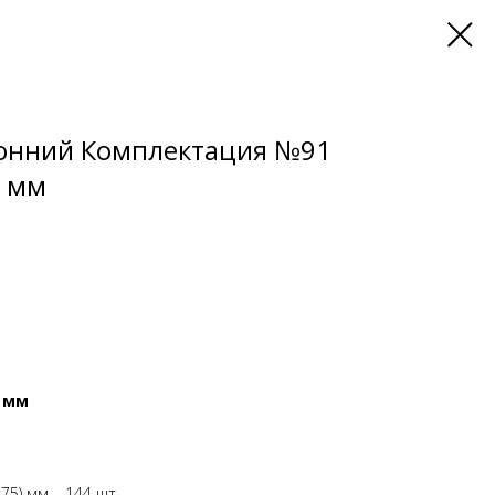
ронний Комплектация №91
) мм
) мм
75) мм – 144 шт.