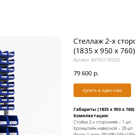
Стеллаж 2-х сто
(1835 х 950 х 760
Артикул:
847561180332
р.
79 600
Купить в один клик
Габариты (1835 х 950 х 760
Комплектация:
Стойка 2-х сторонняя – 1 шт.
Кронштейн навесной – 28 шт.
Лоток 1 литр Д*Ш*В (165х100х