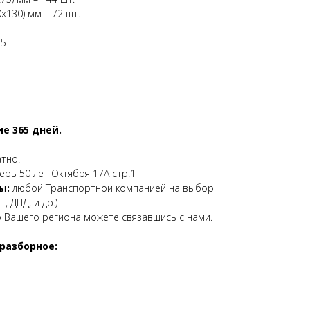
х130) мм – 72 шт.
35
е 365 дней.
атно.
верь 50 лет Октября 17А стр.1
ы:
любой Транспортной компанией на выбор
, ДПД, и др.)
о Вашего региона можете связавшись с нами.
разборное:
.