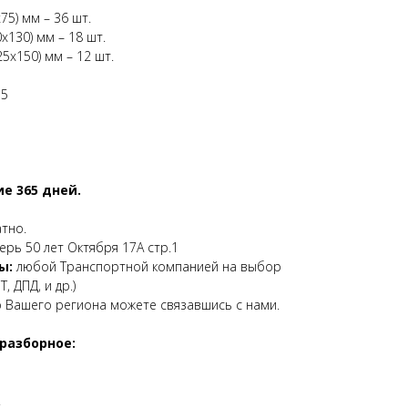
75) мм – 36 шт.
х130) мм – 18 шт.
5х150) мм – 12 шт.
35
е 365 дней.
атно.
верь 50 лет Октября 17А стр.1
ы:
любой Транспортной компанией на выбор
, ДПД, и др.)
о Вашего региона можете связавшись с нами.
разборное:
.