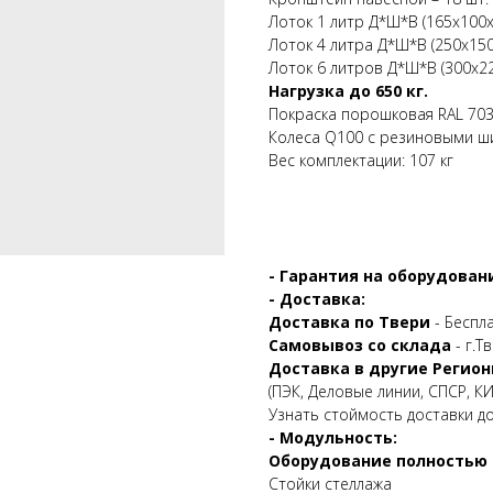
Лоток 1 литр Д*Ш*В (165х100х
Лоток 4 литра Д*Ш*В (250х150
Лоток 6 литров Д*Ш*В (300х22
Нагрузка до 650 кг.
Покраска порошковая RAL 70
Колеса Q100 с резиновыми ши
Вес комплектации: 107 кг
- Гарантия на оборудовани
- Доставка:
Доставка по Твери
- Беспл
Самовывоз со склада
- г.Т
Доставка в другие Регион
(ПЭК, Деловые линии, СПСР, КИТ
Узнать стоймость доставки д
- Модульность:
Оборудование полностью 
Стойки стеллажа