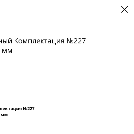
ный Комплектация №227
) мм
лектация №227
) мм