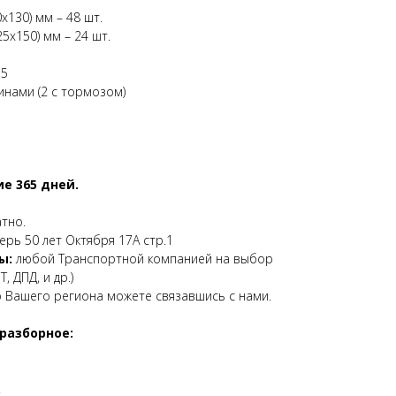
х130) мм – 48 шт.
5х150) мм – 24 шт.
35
нами (2 с тормозом)
е 365 дней.
атно.
верь 50 лет Октября 17А стр.1
ы:
любой Транспортной компанией на выбор
, ДПД, и др.)
о Вашего региона можете связавшись с нами.
разборное:
.