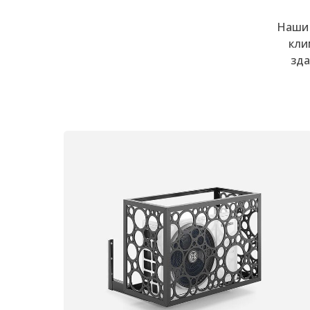
Наши 
кли
зда