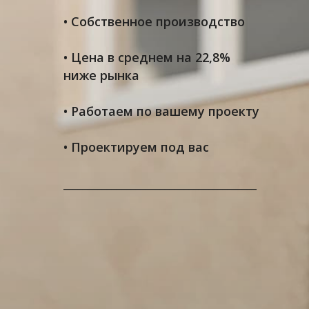
• Собственное производство
• Цена в среднем на 22,8%
ниже рынка
• Работаем по вашему проекту
• Проектируем под вас
________________________________________