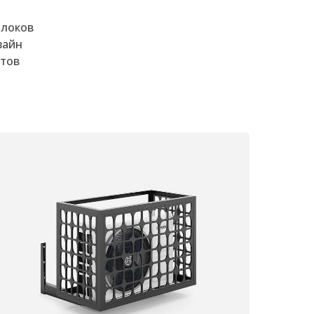
блоков
зайн
нтов